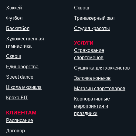
Хоккей
Сквош
Футбол
Тренажерный зал
Баскетбол
Студия красоты
Художественная
УСЛУГИ
гимнастика
Страхование
Сквош
спортсменов
Единоборства
Сушилка для хоккеистов
Street dance
Заточка коньков
Школа мюзикла
Магазин спорттоваров
Кроха FIT
Корпоративные
мероприятия и
КЛИЕНТАМ
праздники
Расписание
Договор