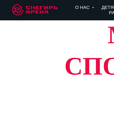
О НАС
ДЕТ
Р
СП