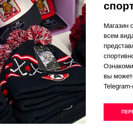
спор
Магазин 
всем вид
представ
спортивн
Ознакоми
вы может
Telegram
ПЕР