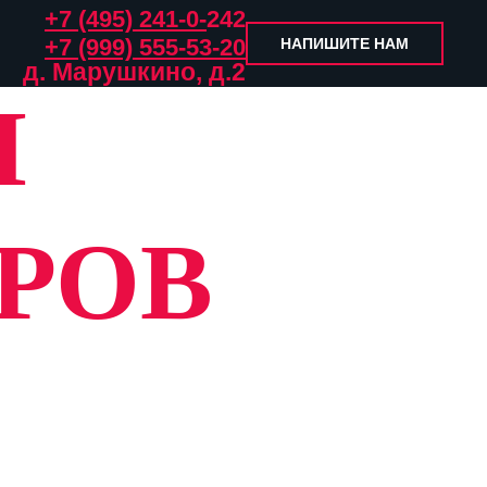
+7 (495) 241-0-
242
+7 (999) 555-53-20
НАПИШИТЕ НАМ
д. Марушкино, д.2
Н
РОВ