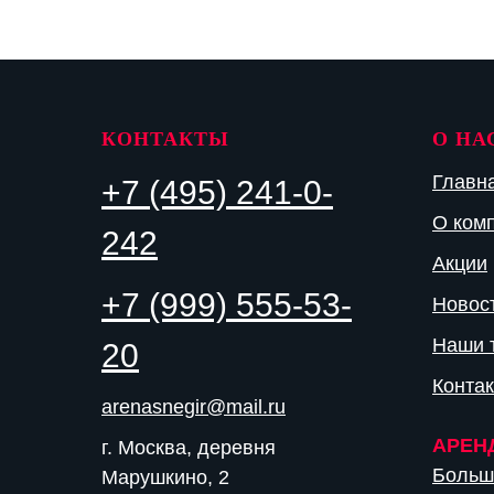
КОНТАКТЫ
О НА
Главн
+7 (495) 241-0-
О ком
242
Акции
+7 (999) 555-53-
Новос
Наши 
20
Конта
arenasnegir@mail.ru
АРЕН
г. Москва, деревня
Больш
Марушкино, 2