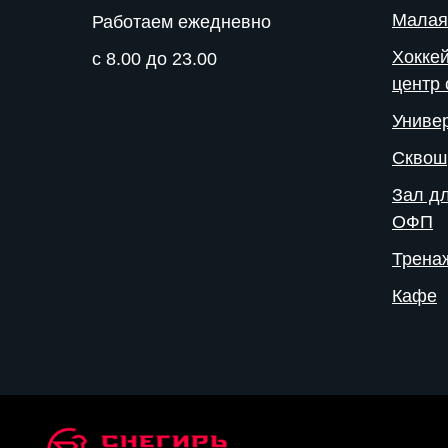
Малая
Работаем ежедневно
Хокке
с 8.00 до 23.00
центр 
Униве
Сквош
Зал дл
ОФП
Трена
Кафе