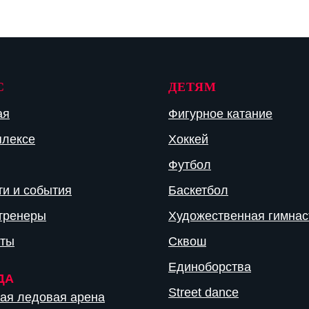
С
ДЕТЯМ
ая
Фигурное катание
плексе
Хоккей
Футбол
ти и события
Баскетбол
тренеры
Художественная гимнас
кты
Сквош
Единоборства
ДА
Street dance
ая ледовая арена