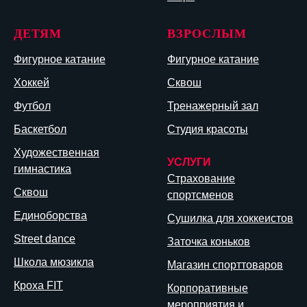
ДЕТЯМ
ВЗРОСЛЫМ
Фигурное катание
Фигурное катание
Хоккей
Сквош
Футбол
Тренажерный зал
Баскетбол
Студия красоты
Художественная
УСЛУГИ
гимнастика
Страхование
Сквош
спортсменов
Единоборства
Сушилка для хоккеистов
Street dance
Заточка коньков
Школа мюзикла
Магазин спорттоваров
Кроха FIT
Корпоративные
мероприятия и