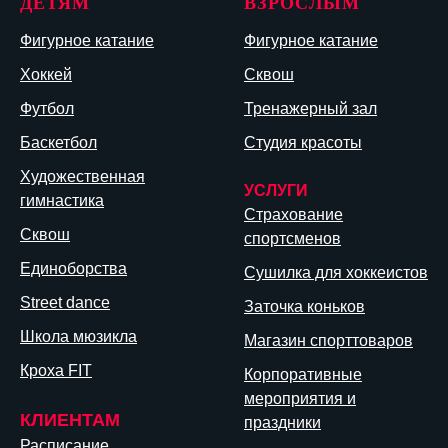
ДЕТЯМ
ВЗРОСЛЫМ
Фигурное катание
Фигурное катание
Хоккей
Сквош
Футбол
Тренажерный зал
Баскетбол
Студия красоты
Художественная
УСЛУГИ
гимнастика
Страхование
Сквош
спортсменов
Единоборства
Сушилка для хоккеистов
Street dance
Заточка коньков
Школа мюзикла
Магазин спорттоваров
Кроха FIT
Корпоративные
мероприятия и
КЛИЕНТАМ
праздники
Расписание