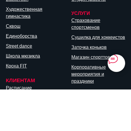
Художественная
УСЛУГИ
гимнастика
Страхование
Сквош
спортсменов
Единоборства
Сушилка для хоккеистов
Street dance
Заточка коньков
Школа мюзикла
Магазин спорттоваров
Кроха FIT
Корпоративные
мероприятия и
КЛИЕНТАМ
праздники
Расписание
Договор
Правила посещения
Реквизиты
Политика