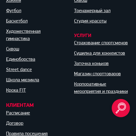
Хоккей
Сквош
Футбол
Тренажерный зал
Баскетбол
Студия красоты
Художественная
УСЛУГИ
гимнастика
Страхование спортсменов
Сквош
Сушилка для хоккеистов
Единоборства
Заточка коньков
Street dance
Магазин спорттоваров
Школа мюзикла
Корпоративные
Кроха FIT
мероприятия и праздники
КЛИЕНТАМ
Расписание
Договор
Правила посещения