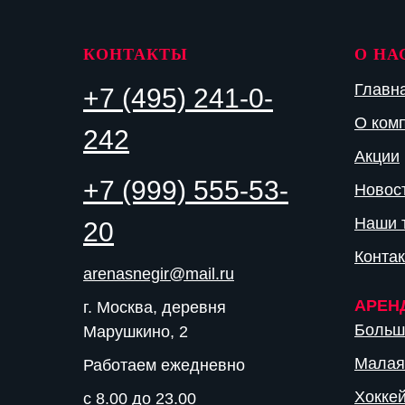
КОНТАКТЫ
О НА
Главн
+7 (495) 241-0-
О ком
242
Акции
+7 (999) 555-53-
Новос
Наши 
20
Конта
arenasnegir@mail.ru
АРЕН
г. Москва, деревня
Больш
Марушкино, 2
Малая
Работаем ежедневно
Хокке
с 8.00 до 23.00