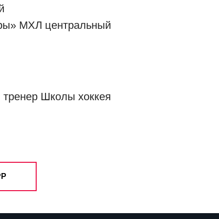
й
гры» МХЛ центральный
 тренер Школы хоккея
PP