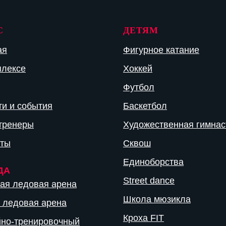
С
ДЕТЯМ
ая
Фигурное катание
плексе
Хоккей
Футбол
ти и события
Баскетбол
тренеры
Художественная гимнас
кты
Сквош
Единоборства
ДА
Street dance
ая ледовая арена
Школа мюзикла
 ледовая арена
Кроха FIT
йно-тренировочный