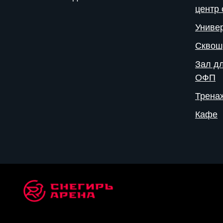
центр 
Униве
Сквош
Зал дл
ОФП
Трена
Кафе