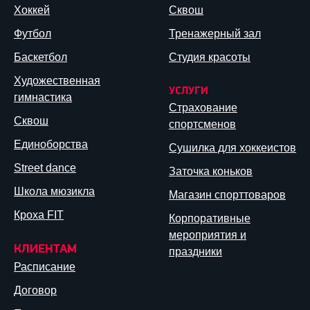
Хоккей
Сквош
Футбол
Тренажерный зал
Баскетбол
Студия красоты
Художественная
УСЛУГИ
гимнастика
Страхование
Сквош
спортсменов
Единоборства
Сушилка для хоккеистов
Street dance
Заточка коньков
Школа мюзикла
Магазин спорттоваров
Кроха FIT
Корпоративные
мероприятия и
КЛИЕНТАМ
праздники
Расписание
Договор