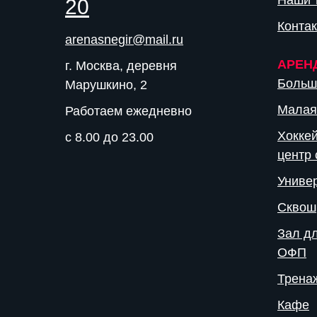
Наши 
20
Конта
arenasnegir@mail.ru
АРЕН
г. Москва, деревня
Больш
Марушкино, 2
Малая
Работаем ежедневно
Хокке
с 8.00 до 23.00
центр 
Униве
Сквош
Зал дл
ОФП
Трена
Кафе