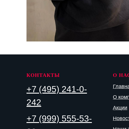
КОНТАКТЫ
О НА
Главн
+7 (495) 241-0-
О ком
242
Акции
+7 (999) 555-53-
Новос