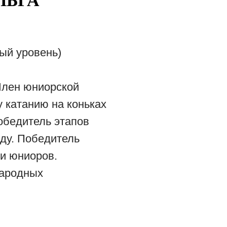
ЛЬГА
ый уровень)
Член юниорской
 катанию на коньках
победитель этапов
ьду. Победитель
ди юниоров.
народных