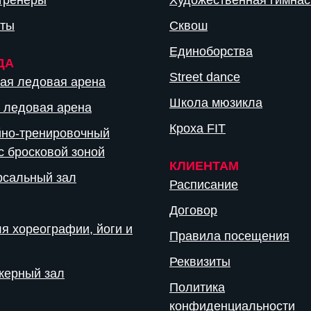
тренеры
Художественная гимнас
кты
Сквош
Единоборства
ДА
Street dance
ая ледовая арена
Школа мюзикла
 ледовая арена
Кроха FIT
йно-тренировочный
с бросковой зоной
КЛИЕНТАМ
рсальный зал
Расписание
Договор
я хореографии, йоги и
Правила посещения
Реквизиты
жерный зал
Политика
конфиденциальности